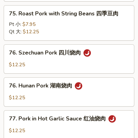
雪
75.
75. Roast Pork with String Beans 四季豆肉
豆
Roast
肉
Pork
Pt 小:
$7.95
with
Qt 大:
$12.25
String
Beans
76.
76. Szechuan Pork 四川烧肉
四
Szechuan
季
Pork
$12.25
豆
四
肉
川
76.
烧
76. Hunan Pork 湖南烧肉
Hunan
肉
Pork
$12.25
湖
南
77.
烧
77. Pork in Hot Garlic Sauce 红油烧肉
Pork
肉
in
$12.25
Hot