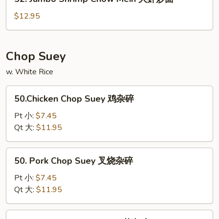
炒
Jumbo
面
Shrimp
$12.95
Chow
Mein
大
Chop Suey
虾
w. White Rice
炒
面
50.Chicken
50.Chicken Chop Suey 鸡杂碎
Chop
Suey
Pt 小:
$7.45
鸡
Qt 大:
$11.95
杂
碎
50.
50. Pork Chop Suey 叉烧杂碎
Pork
Chop
Pt 小:
$7.45
Suey
Qt 大:
$11.95
叉
烧
50.