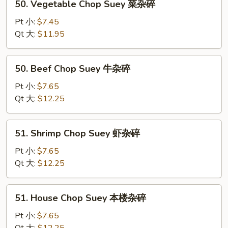
50. Vegetable Chop Suey 菜杂碎
杂
Vegetable
碎
Chop
Pt 小:
$7.45
Suey
Qt 大:
$11.95
菜
杂
50.
50. Beef Chop Suey 牛杂碎
碎
Beef
Chop
Pt 小:
$7.65
Suey
Qt 大:
$12.25
牛
杂
51.
51. Shrimp Chop Suey 虾杂碎
碎
Shrimp
Chop
Pt 小:
$7.65
Suey
Qt 大:
$12.25
虾
杂
51.
51. House Chop Suey 本楼杂碎
碎
House
Chop
Pt 小:
$7.65
Suey