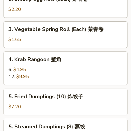
Shrimp
肉
Egg
$2.20
春
Roll
卷
(Each)
3.
3. Vegetable Spring Roll (Each) 菜春卷
虾
Vegetable
春
Spring
$1.65
卷
Roll
(Each)
4.
4. Krab Rangoon 蟹角
菜
Krab
春
Rangoon
6:
$4.95
卷
蟹
12:
$8.95
角
5.
5. Fried Dumplings (10) 炸饺子
Fried
Dumplings
$7.20
(10)
炸
5.
5. Steamed Dumplings (8) 蒸饺
饺
Steamed