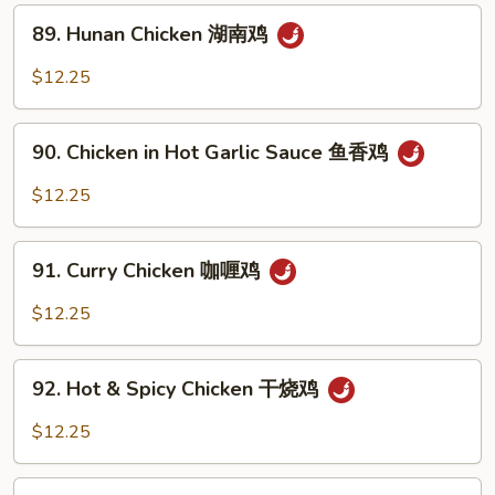
川
89.
鸡
89. Hunan Chicken 湖南鸡
Hunan
Chicken
$12.25
湖
南
90.
鸡
90. Chicken in Hot Garlic Sauce 鱼香鸡
Chicken
in
$12.25
Hot
Garlic
91.
Sauce
91. Curry Chicken 咖喱鸡
Curry
鱼
Chicken
$12.25
香
咖
鸡
喱
92.
鸡
92. Hot & Spicy Chicken 干烧鸡
Hot
&
$12.25
Spicy
Chicken
93.