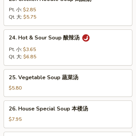
Chicken
Noodle
Pt. 小:
$2.85
Soup
Qt. 大:
$5.75
鸡
面
24.
24. Hot & Sour Soup 酸辣汤
汤
Hot
&
Pt. 小:
$3.65
Sour
Qt. 大:
$6.85
Soup
酸
25.
辣
25. Vegetable Soup 蔬菜汤
Vegetable
汤
Soup
$5.80
蔬
菜
26.
26. House Special Soup 本楼汤
汤
House
Special
$7.95
Soup
本
27.