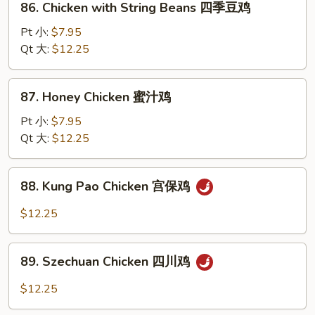
86. Chicken with String Beans 四季豆鸡
豉
Chicken
汁
with
Pt 小:
$7.95
鸡
String
Qt 大:
$12.25
Beans
四
87.
87. Honey Chicken 蜜汁鸡
季
Honey
豆
Chicken
Pt 小:
$7.95
鸡
蜜
Qt 大:
$12.25
汁
鸡
88.
88. Kung Pao Chicken 宫保鸡
Kung
Pao
$12.25
Chicken
宫
89.
保
89. Szechuan Chicken 四川鸡
Szechuan
鸡
Chicken
$12.25
四