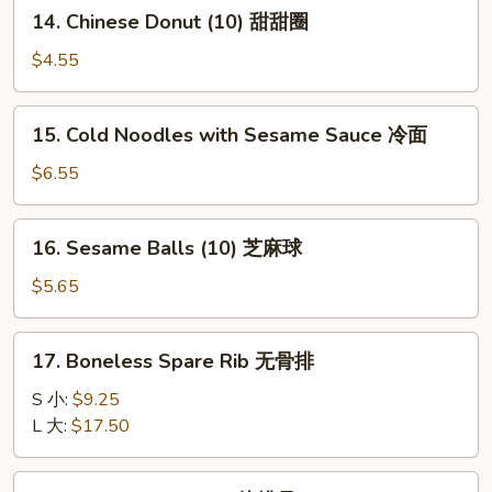
14.
14. Chinese Donut (10) 甜甜圈
扇
Chinese
贝
Donut
$4.55
(10)
甜
15.
15. Cold Noodles with Sesame Sauce 冷面
甜
Cold
圈
Noodles
$6.55
with
Sesame
16.
16. Sesame Balls (10) 芝麻球
Sauce
Sesame
冷
Balls
$5.65
面
(10)
芝
17.
17. Boneless Spare Rib 无骨排
麻
Boneless
球
Spare
S 小:
$9.25
Rib
L 大:
$17.50
无
骨
18.