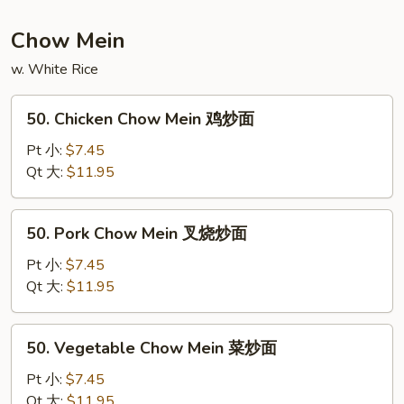
Mein
大
Chow Mein
虾
w. White Rice
捞
面
50.
50. Chicken Chow Mein 鸡炒面
Chicken
Chow
Pt 小:
$7.45
Mein
Qt 大:
$11.95
鸡
炒
50.
50. Pork Chow Mein 叉烧炒面
面
Pork
Chow
Pt 小:
$7.45
Mein
Qt 大:
$11.95
叉
烧
50.
50. Vegetable Chow Mein 菜炒面
炒
Vegetable
面
Chow
Pt 小:
$7.45
Mein
Qt 大:
$11.95