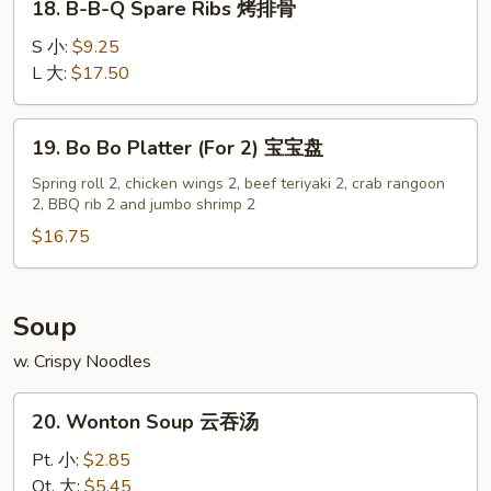
18. B-B-Q Spare Ribs 烤排骨
排
B-
B-
S 小:
$9.25
Q
L 大:
$17.50
Spare
Ribs
19.
19. Bo Bo Platter (For 2) 宝宝盘
烤
Bo
排
Bo
Spring roll 2, chicken wings 2, beef teriyaki 2, crab rangoon
骨
2, BBQ rib 2 and jumbo shrimp 2
Platter
(For
$16.75
2)
宝
宝
Soup
盘
w. Crispy Noodles
20.
20. Wonton Soup 云吞汤
Wonton
Soup
Pt. 小:
$2.85
云
Qt. 大:
$5.45