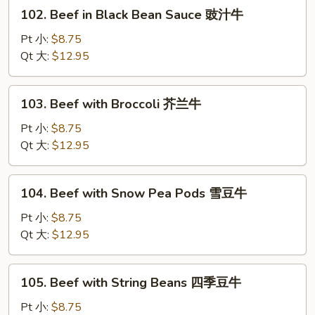
102.
102. Beef in Black Bean Sauce 豉汁牛
菜
Beef
牛
in
Pt 小:
$8.75
Black
Qt 大:
$12.95
Bean
Sauce
103.
103. Beef with Broccoli 芥兰牛
豉
Beef
汁
with
Pt 小:
$8.75
牛
Broccoli
Qt 大:
$12.95
芥
兰
104.
104. Beef with Snow Pea Pods 雪豆牛
牛
Beef
with
Pt 小:
$8.75
Snow
Qt 大:
$12.95
Pea
Pods
105.
105. Beef with String Beans 四季豆牛
雪
Beef
豆
with
Pt 小:
$8.75