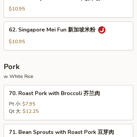
House
粉
Special
$10.95
Mei
Fun
62.
62. Singapore Mei Fun 新加坡米粉
本
Singapore
楼
Mei
$10.95
米
Fun
粉
新
加
Pork
坡
米
w. White Rice
粉
70.
70. Roast Pork with Broccoli 芥兰肉
Roast
Pork
Pt 小:
$7.95
with
Qt 大:
$12.25
Broccoli
芥
71.
71. Bean Sprouts with Roast Pork 豆芽肉
兰
Bean