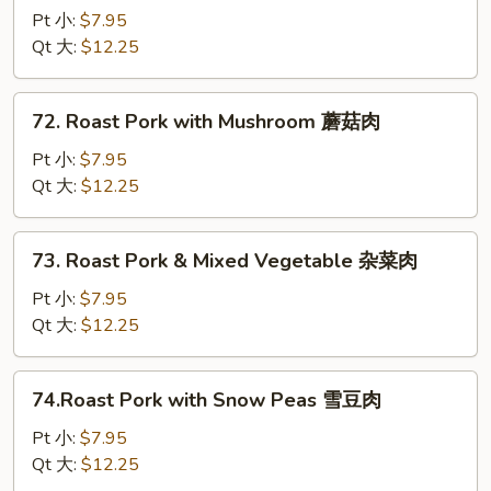
肉
Sprouts
Pt 小:
$7.95
with
Qt 大:
$12.25
Roast
Pork
72.
72. Roast Pork with Mushroom 蘑菇肉
豆
Roast
芽
Pork
Pt 小:
$7.95
肉
with
Qt 大:
$12.25
Mushroom
蘑
73.
73. Roast Pork & Mixed Vegetable 杂菜肉
菇
Roast
肉
Pork
Pt 小:
$7.95
&
Qt 大:
$12.25
Mixed
Vegetable
74.Roast
74.Roast Pork with Snow Peas 雪豆肉
杂
Pork
菜
with
Pt 小:
$7.95
肉
Snow
Qt 大:
$12.25
Peas