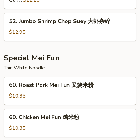
Qt 大:
$12.25
本
楼
52.
52. Jumbo Shrimp Chop Suey 大虾杂碎
杂
Jumbo
碎
Shrimp
$12.95
Chop
Suey
大
Special Mei Fun
虾
Thin White Noodle
杂
碎
60.
60. Roast Pork Mei Fun 叉烧米粉
Roast
Pork
$10.35
Mei
Fun
60.
60. Chicken Mei Fun 鸡米粉
叉
Chicken
烧
Mei
$10.35
米
Fun