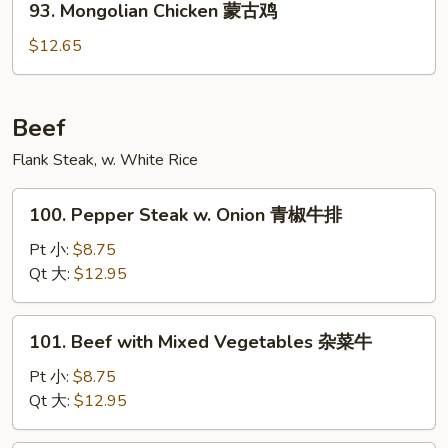
干
93. Mongolian Chicken 蒙古鸡
Mongolian
烧
Chicken
$12.65
鸡
蒙
古
鸡
Beef
Flank Steak, w. White Rice
100.
100. Pepper Steak w. Onion 青椒牛排
Pepper
Steak
Pt 小:
$8.75
w.
Qt 大:
$12.95
Onion
青
101.
101. Beef with Mixed Vegetables 杂菜牛
椒
Beef
牛
with
Pt 小:
$8.75
排
Mixed
Qt 大:
$12.95
Vegetables
杂