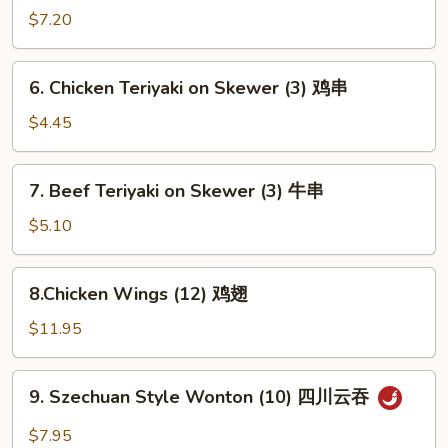
子
Dumplings
$7.20
(8)
蒸
6.
6. Chicken Teriyaki on Skewer (3) 鸡串
饺
Chicken
Teriyaki
$4.45
on
Skewer
7.
7. Beef Teriyaki on Skewer (3) 牛串
(3)
Beef
鸡
Teriyaki
$5.10
串
on
Skewer
8.Chicken
8.Chicken Wings (12) 鸡翅
(3)
Wings
牛
(12)
$11.95
串
鸡
翅
9.
9. Szechuan Style Wonton (10) 四川云吞
Szechuan
Style
$7.95