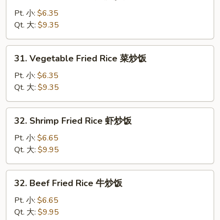
Pork
Fried
Pt. 小:
$6.35
Rice
Qt. 大:
$9.35
叉
烧
31.
31. Vegetable Fried Rice 菜炒饭
炒
Vegetable
饭
Fried
Pt. 小:
$6.35
Rice
Qt. 大:
$9.35
菜
炒
32.
32. Shrimp Fried Rice 虾炒饭
饭
Shrimp
Fried
Pt. 小:
$6.65
Rice
Qt. 大:
$9.95
虾
炒
32.
32. Beef Fried Rice 牛炒饭
饭
Beef
Fried
Pt. 小:
$6.65
Rice
Qt. 大:
$9.95