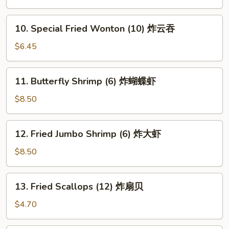
Wonton
(10)
10.
四
10. Special Fried Wonton (10) 炸云吞
Special
川
Fried
$6.45
云
Wonton
吞
(10)
11.
11. Butterfly Shrimp (6) 炸蝴蝶虾
炸
Butterfly
云
Shrimp
$8.50
吞
(6)
炸
12.
12. Fried Jumbo Shrimp (6) 炸大虾
蝴
Fried
蝶
Jumbo
$8.50
虾
Shrimp
(6)
13.
13. Fried Scallops (12) 炸扇贝
炸
Fried
大
Scallops
$4.70
虾
(12)
炸