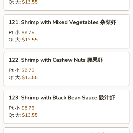
Broccoli
Qt 大:
$13.55
芥
兰
121.
121. Shrimp with Mixed Vegetables 杂菜虾
虾
Shrimp
with
Pt 小:
$8.75
Mixed
Qt 大:
$13.55
Vegetables
杂
122.
122. Shrimp with Cashew Nuts 腰果虾
菜
Shrimp
虾
with
Pt 小:
$8.75
Cashew
Qt 大:
$13.55
Nuts
腰
123.
123. Shrimp with Black Bean Sauce 豉汁虾
果
Shrimp
虾
with
Pt 小:
$8.75
Black
Qt 大:
$13.55
Bean
Sauce
124.