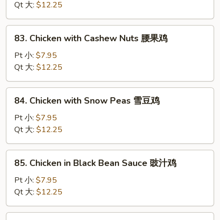
Gai
Qt 大:
$12.25
Pan
蘑
83.
83. Chicken with Cashew Nuts 腰果鸡
菇
Chicken
鸡
with
Pt 小:
$7.95
片
Cashew
Qt 大:
$12.25
Nuts
腰
84.
84. Chicken with Snow Peas 雪豆鸡
果
Chicken
鸡
with
Pt 小:
$7.95
Snow
Qt 大:
$12.25
Peas
雪
85.
85. Chicken in Black Bean Sauce 豉汁鸡
豆
Chicken
鸡
in
Pt 小:
$7.95
Black
Qt 大:
$12.25
Bean
Sauce
86.