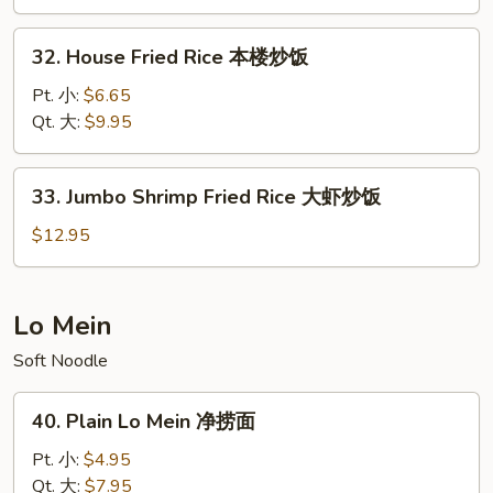
牛
炒
32.
32. House Fried Rice 本楼炒饭
饭
House
Fried
Pt. 小:
$6.65
Rice
Qt. 大:
$9.95
本
楼
33.
33. Jumbo Shrimp Fried Rice 大虾炒饭
炒
Jumbo
饭
Shrimp
$12.95
Fried
Rice
大
Lo Mein
虾
Soft Noodle
炒
饭
40.
40. Plain Lo Mein 净捞面
Plain
Lo
Pt. 小:
$4.95
Mein
Qt. 大:
$7.95