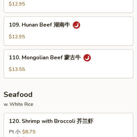
Beef
$12.95
香
四
牛
川
109.
牛
109. Hunan Beef 湖南牛
Hunan
Beef
$12.95
湖
南
110.
牛
110. Mongolian Beef 蒙古牛
Mongolian
Beef
$13.55
蒙
古
牛
Seafood
w. White Rice
120.
120. Shrimp with Broccoli 芥兰虾
Shrimp
with
Pt 小:
$8.75