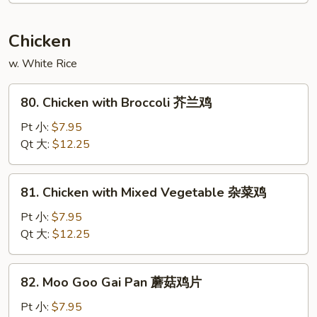
Garlic
Sauce
Chicken
红
油
w. White Rice
烧
80.
肉
80. Chicken with Broccoli 芥兰鸡
Chicken
with
Pt 小:
$7.95
Broccoli
Qt 大:
$12.25
芥
兰
81.
81. Chicken with Mixed Vegetable 杂菜鸡
鸡
Chicken
with
Pt 小:
$7.95
Mixed
Qt 大:
$12.25
Vegetable
杂
82.
82. Moo Goo Gai Pan 蘑菇鸡片
菜
Moo
鸡
Goo
Pt 小:
$7.95