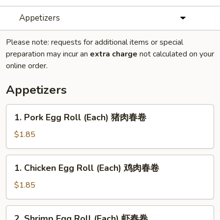
Appetizers
Please note: requests for additional items or special
preparation may incur an
extra charge
not calculated on your
online order.
Appetizers
1.
1. Pork Egg Roll (Each) 猪肉春卷
Pork
Egg
$1.85
Roll
(Each)
1.
1. Chicken Egg Roll (Each) 鸡肉春卷
猪
Chicken
肉
Egg
$1.85
春
Roll
卷
(Each)
2.
2. Shrimp Egg Roll (Each) 虾春卷
鸡